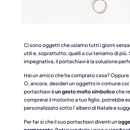
Ci sono oggetti che usiamo tutti i giorni sen
utili e, soprattutto, quelli a cui teniamo di più
impegnativa, il portachiavi è la soluzione perf
Hai un amico che ha comprato casa? Oppure vu
O, ancora, desideri un oggetto in comune coi t
portachiavi è
un gesto molto simbolico
che r
comprerai il motorino a tuo figlio, potrebbe ess
personalizzato sotto l’albero di Natale e sugger
Per far sì che il suo portachiavi diventi un
ogge
permanente
. Potrai renderlo unico e signific