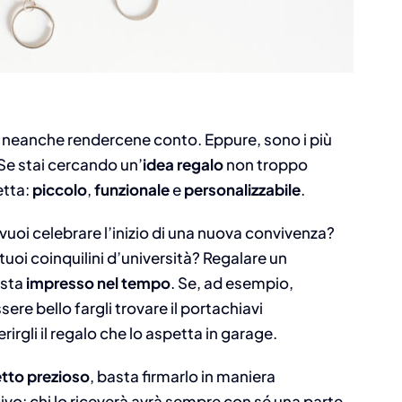
za neanche rendercene conto. Eppure, sono i più
. Se stai cercando un’
idea regalo
non troppo
etta:
piccolo
,
funzionale
e
personalizzabile
.
oi celebrare l’inizio di una nuova convivenza?
uoi coinquilini d’università? Regalare un
esta
impresso nel tempo
. Se, ad esempio,
ere bello fargli trovare il portachiavi
irgli il regalo che lo aspetta in garage.
tto prezioso
, basta firmarlo in maniera
ativo: chi lo riceverà avrà sempre con sé una parte