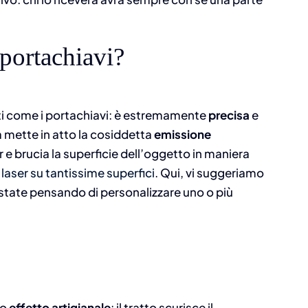
portachiavi?
rti come i portachiavi: è estremamente
precisa
e
 mette in atto la cosiddetta
emissione
ser e brucia la superficie dell’oggetto in maniera
laser su tantissime superfici
. Qui, vi suggeriamo
state pensando di personalizzare uno o più
io
effetto artigianale
: il tratto scurisce il