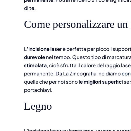
di te.
Come personalizzare un 
L
’incisione lase
r è perfetta per piccoli suppo
durevole
nel tempo. Questo tipo di marcatura
stimolata
, cioè sfrutta il calore del raggio la
permanente. Da La Zincografia incidiamo
con 
quelle che per noi sono
le migliori superfici
se 
portachiavi.
Legno
L’incisione laser su legno crea un vero e propr