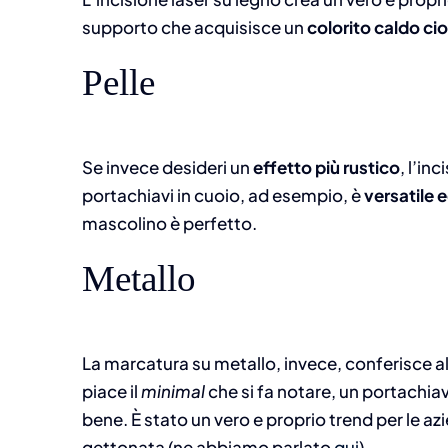
supporto che acquisisce un
colorito caldo ci
Pelle
Se invece desideri un
effetto più rustico
, l’in
portachiavi in cuoio, ad esempio, è
versatile 
mascolino è perfetto.
Metallo
La marcatura su metallo, invece, conferisce a
piace il
minimal
che si fa notare, un portachiav
bene.
È stato un vero e proprio trend per le a
gettonata (ne abbiamo parlato
qui
).